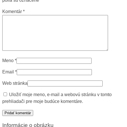
polia sú označené
*
Komentár
*
Meno
*
Email
*
Web stránka
Uložiť moje meno, e-mail a webovú stránku v tomto
prehliadači pre moje budúce komentáre.
Informácie o obrázku