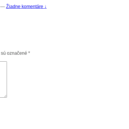
—
Žiadne komentáre ↓
a sú označené
*