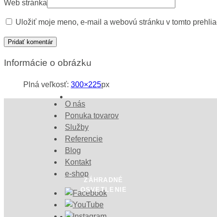
Web stránka
Uložiť moje meno, e-mail a webovú stránku v tomto prehli
ZÁHRADNÉ
Informácie o obrázku
STAVBY
Plná veľkosť:
300×225
px
O nás
Ponuka tovarov
Služby
Referencie
Blog
Kontakt
e-shop
ZÁHRADNÉ
OSVETLENIE