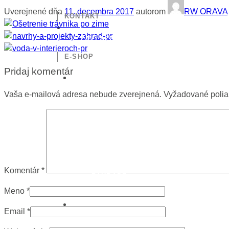
Uverejnené dňa
11. decembra 2017
autorom
RW ORAVA
KONTAKT
ZAVLAŽOVACIE
SYSTÉMY
E-SHOP
Pridaj komentár
Vaša e-mailová adresa nebude zverejnená.
Vyžadované poli
VODA V
Komentár
*
ZÁHRADE
Meno
*
Email
*