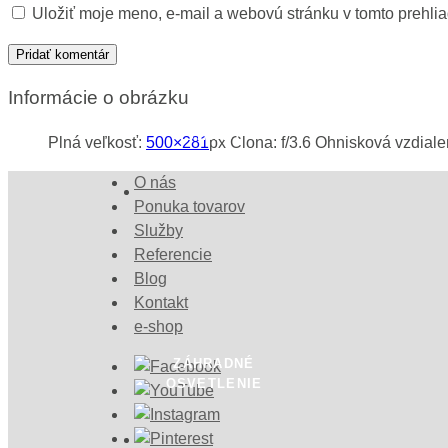
Uložiť moje meno, e-mail a webovú stránku v tomto prehli
Informácie o obrázku
ZÁHRADNÉ
STAVBY
Plná veľkosť:
500×281
px
Clona: f/3.6
Ohnisková vzdial
O nás
Ponuka tovarov
Služby
Referencie
Blog
Kontakt
e-shop
ZÁHRADNÉ
OSVETLENIE