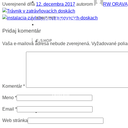
Uverejnené dňa
12. decembra 2017
autorom
RW ORAVA
KONTAKT
ZAVLAŽOVACIE
SYSTÉMY
Pridaj komentár
E-SHOP
Vaša e-mailová adresa nebude zverejnená.
Vyžadované poli
Komentár
*
VODA V
ZÁHRADE
Meno
*
Email
*
Web stránka