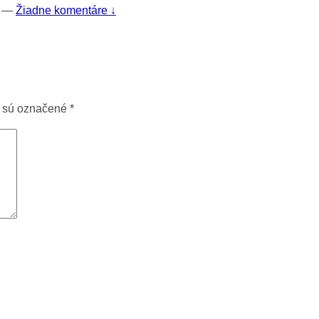
—
Žiadne komentáre ↓
a sú označené
*