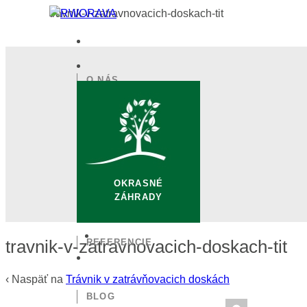
travnik-v-zatravnovacich-doskach-tit
O NÁS
PONUKA TOVAROV
OKRASNÉ
SLUŽBY
ZÁHRADY
REFERENCIE
travnik-v-zatravnovacich-doskach-tit
‹ Naspäť na
Trávnik v zatrávňovacich doskách
BLOG