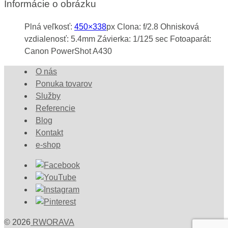
Informácie o obrázku
Plná veľkosť:
450×338
px
Clona: f/2.8
Ohnisková
vzdialenosť: 5.4mm
Závierka: 1/125 sec
Fotoaparát:
Canon PowerShot A430
O nás
Ponuka tovarov
Služby
Referencie
Blog
Kontakt
e-shop
© 2026
RWORAVA