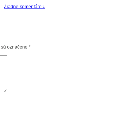
—
Žiadne komentáre ↓
a sú označené
*