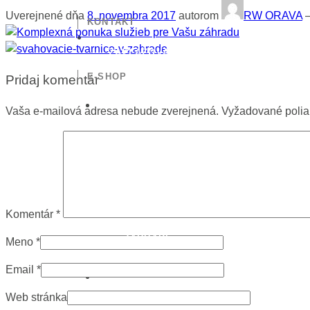
Uverejnené dňa
8. novembra 2017
autorom
RW ORAVA
KONTAKT
ZAVLAŽOVACIE
SYSTÉMY
E-SHOP
Pridaj komentár
Vaša e-mailová adresa nebude zverejnená.
Vyžadované poli
Komentár
*
VODA V
ZÁHRADE
Meno
*
Email
*
Web stránka