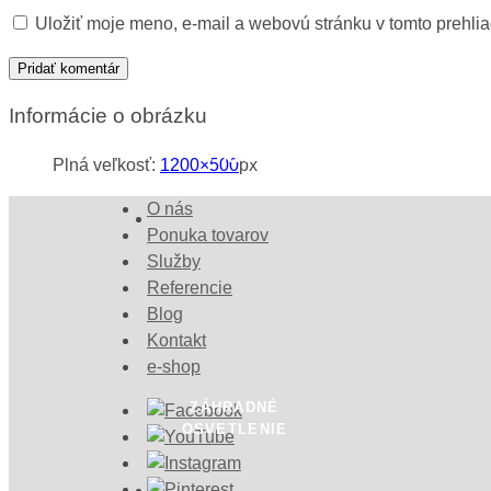
Uložiť moje meno, e-mail a webovú stránku v tomto prehli
Informácie o obrázku
ZÁHRADNÉ
STAVBY
Plná veľkosť:
1200×500
px
O nás
Ponuka tovarov
Služby
Referencie
Blog
Kontakt
e-shop
ZÁHRADNÉ
OSVETLENIE